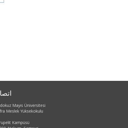
اتصا
dokuz Mayıs Üniversitesi
fra Meslek Yüksekokulu
rupelit Kampüsü