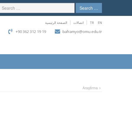
Search …
EN
TR
اتصالات
الصفحة الرئيسية
+90 362 312 19 19
baframyo@omu.edu.tr
Araştirma